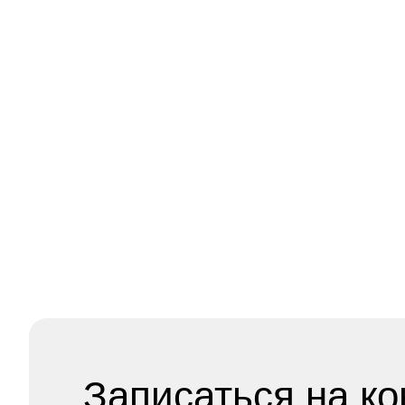
Харламова
Юскаев
Г
Алёна
Марк
Е
Дмитриевна
Юрьевич
Т
Записаться на к