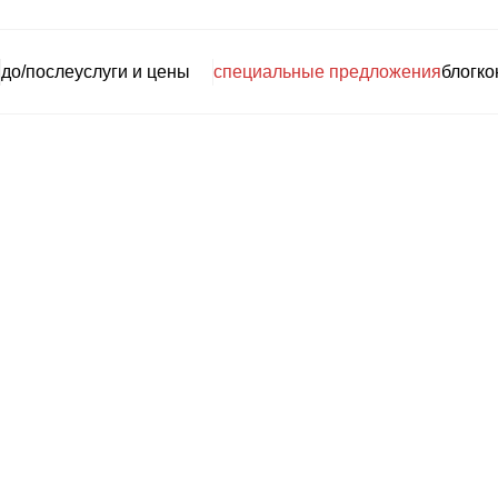
до/после
услуги и цены
специальные предложения
блог
ко