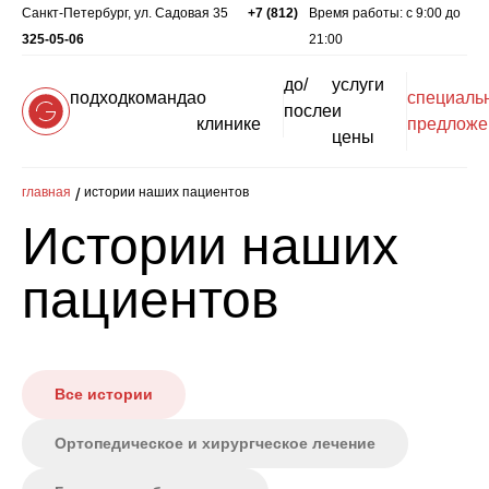
Санкт-Петербург, ул. Садовая 35
+7 (812)
Время работы: c 9:00 до
325-05-06
21:00
до/
услуги
подход
команда
о
специаль
после
и
клинике
предложе
цены
главная
истории наших пациентов
Истории наших
пациентов
Все истории
Ортопедическое и хирургческое лечение