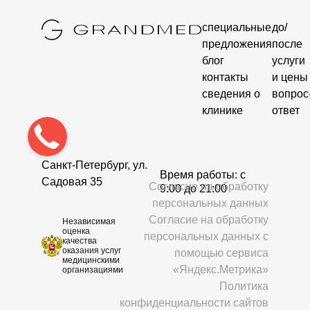
специальные
до/
предложения
после
блог
услуги
контакты
и цены
сведения о
вопрос
клинике
ответ
Санкт-Петербург, ул.
Время работы: c
Садовая 35
Согласие на обработку
9:00 до 21:00
персональных данных
Согласие на обработку
Независимая
оценка
персональных данных с
качества
оказания услуг
помощью сервиса
медицинскими
«Яндекс.Метрика»
организациями
Политика
конфиденциальности сайтов