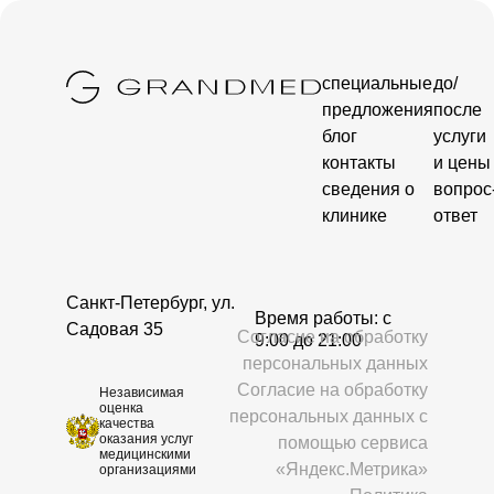
специальные
до/
предложения
после
блог
услуги
контакты
и цены
сведения о
вопрос
клинике
ответ
Санкт-Петербург, ул.
Время работы: c
Садовая 35
Согласие на обработку
9:00 до 21:00
персональных данных
Согласие на обработку
Независимая
оценка
персональных данных с
качества
оказания услуг
помощью сервиса
медицинскими
«Яндекс.Метрика»
организациями