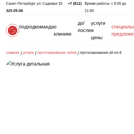
Санкт-Петербург, ул. Садовая 35
+7 (812)
Время работы: c 9:00 до
325-05-06
21:00
до/
услуги
подход
команда
о
специаль
после
и
клинике
предложе
цены
главная
услуги
протезирование зубов
протезирование all-on-6