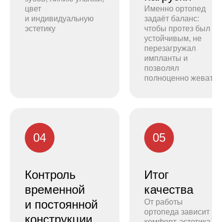
цвет
Именно ортопед
и индивидуальную
задаёт баланс:
эстетику
чтобы протез был
устойчивым, не
перезагружал
импланты и
позволял
полноценно жевать
04
05
Контроль
Итог
временной
качества
и постоянной
От работы
ортопеда зависит
конструкции
комфорт, эстетика,