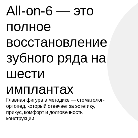
All-on-6 — это
Точное протезирование под контролем стоматол
полное
ортопеда
восстановление
Записаться на консультацию
зубного ряда на
шести
имплантах
Главная фигура в методике — стоматолог-
ортопед, который отвечает за эстетику,
прикус, комфорт и долговечность
конструкции