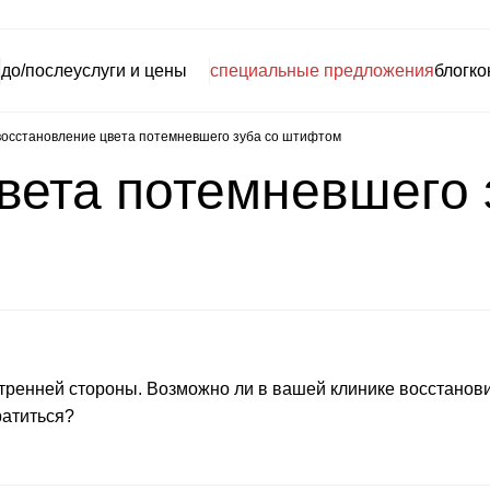
до/после
услуги и цены
специальные предложения
блог
ко
восстановление цвета потемневшего зуба со штифтом
вета потемневшего 
тренней стороны. Возможно ли в вашей клинике восстанови
ратиться?