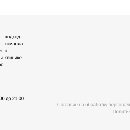
подход
е
команда
и
о
ны
клинике
с-
00 до 21:00
Согласие на обработку персона
Полити