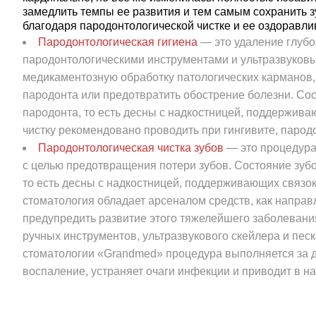
замедлить темпы ее развития и тем самым сохранить з
Записаться на гигиену
благодаря пародонтологической чистке и ее оздоравл
Пародонтологическая гигиена
— это удаление глуб
пародонтологическими инструментами и ультразвуковы
медикаментозную обработку патологических карманов,
пародонта или предотвратить обострение болезни. Сос
пародонта, то есть десны с надкостницей, поддерживаю
чистку рекомендовано проводить при гингивите, парод
Пародонтологическая чистка зубов
— это процедура
с целью предотвращения потери зубов. Состояние зубо
то есть десны с надкостницей, поддерживающих связок
стоматология обладает арсеналом средств, как направ
предупредить развитие этого тяжелейшего заболевания
ручных инструментов, ультразвукового скейлера и пес
стоматологии «Grandmed» процедура выполняется за д
воспаление, устраняет очаги инфекции и приводит в н