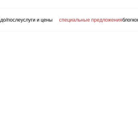
до/после
услуги и цены
специальные предложения
блог
ко