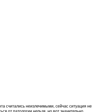
гическая
та считались неизлечимыми, сейчас ситуация не
ься от патологии нельзя, но вот значительно