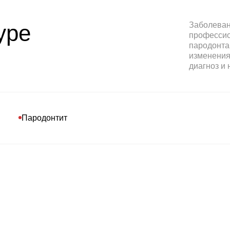
уре
Заболеван
профессион
пародонта
изменения 
диагноз и 
Пародонтит