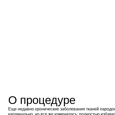
Пародонтоло
чистка
О процедуре
Еще недавно хронические заболевания тканей пародон
кардинально, но все же изменилась: полностью избавит