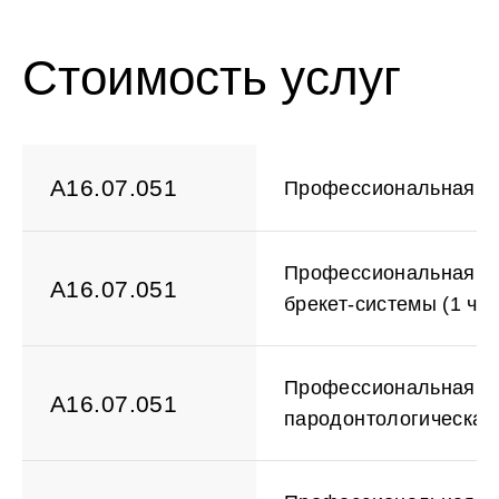
Харламова
Юскаев
Гу
Алёна
Марк
Ек
Дмитриевна
Юрьевич
Те
Стоимость услуг
A16.07.051
Профессиональная ги
Профессиональная ги
A16.07.051
брекет-системы (1 че
Профессиональная ги
A16.07.051
пародонтологическая 