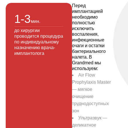
Перед
имплантацией
1-3
необходимо
мин.
полностью
исключить
до хирургии
воспаления,
проводится процедура
инфекционные
по индивидуальному
очаги и остатки
назначению врача-
бактериального
имплантолога
налета. В
Grandmed мы
используем:
Air Flow
Prophylaxis Master
— мягкое
очищение
труднодоступных
зон
Ультразвук —
деликатное