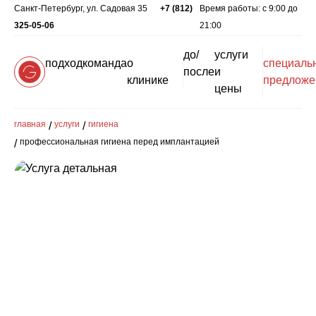
Санкт-Петербург, ул. Садовая 35
+7 (812)
Время работы: c 9:00 до
325-05-06
21:00
до/
услуги
подход
команда
о
специаль
после
и
клинике
предложе
цены
главная
услуги
гигиена
профессиональная гигиена перед имплантацией