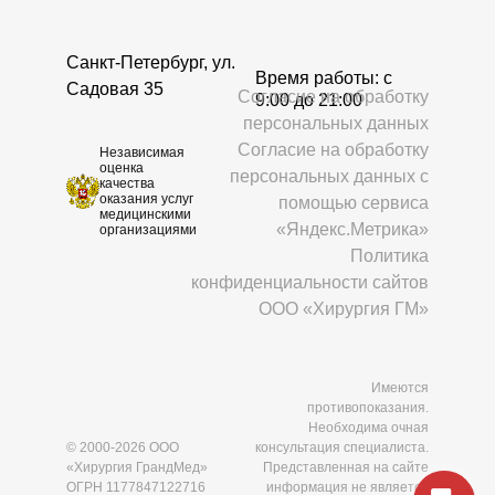
Санкт-Петербург, ул.
Время работы: c
Садовая 35
Согласие на обработку
9:00 до 21:00
персональных данных
Согласие на обработку
Независимая
оценка
персональных данных с
качества
оказания услуг
помощью сервиса
медицинскими
«Яндекс.Метрика»
организациями
Политика
конфиденциальности сайтов
ООО «Хирургия ГМ»
Имеются
противопоказания.
Необходима очная
© 2000-2026 ООО
консультация специалиста.
«Хирургия ГрандМед»
Представленная на сайте
ОГРН 1177847122716
информация не является