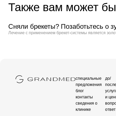
Также вам может бы
Сняли брекеты? Позаботьтесь о зу
Лечение с применением брекет-системы является золо
специальные
до/
предложения
посл
блог
услуг
контакты
и це
сведения о
вопро
клинике
ответ