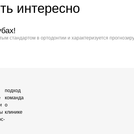
ть интересно
бах!
тым стандартом в ортодонтии и характеризуется прогнозир
подход
е
команда
и
о
ны
клинике
с-