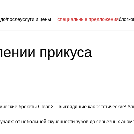
до/после
услуги и цены
специальные предложения
блог
ко
лении прикуса
еские брекеты Clear 21, выглядящие как эстетические! Улыб
чаях: от небольшой скученности зубов до серьезных аномал