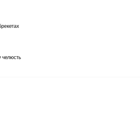
брекетах
у челюсть