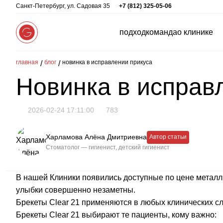
Санкт-Петербург, ул. Садовая 35
+7 (812) 325-05-06
подход
команда
о клинике
главная
блог
новинка в исправлении прикуса
Новинка в исправ
2026-02-24 17:11:00
783
Харламова Алёна Дмитриевна
Автор статьи
Стоматолог — гигиенист, детский гигиенист
В нашей Клиники появились доступные по цене металлич
улыбки совершенно незаметны.
Брекеты Clear 21 применяются в любых клинических слу
Брекеты Clear 21 выбирают те пациенты, кому важно: