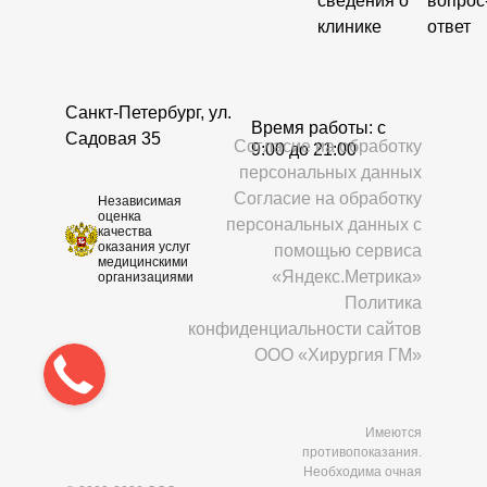
сведения о
вопрос
клинике
ответ
Санкт-Петербург, ул.
Время работы: c
Садовая 35
Согласие на обработку
9:00 до 21:00
персональных данных
Согласие на обработку
Независимая
оценка
персональных данных с
качества
оказания услуг
помощью сервиса
медицинскими
«Яндекс.Метрика»
организациями
Политика
конфиденциальности сайтов
ООО «Хирургия ГМ»
Имеются
противопоказания.
Необходима очная