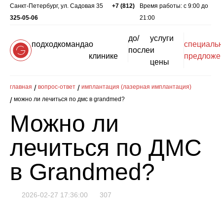
Санкт-Петербург, ул. Садовая 35
+7 (812)
Время работы: c 9:00 до
325-05-06
21:00
до/
услуги
подход
команда
о
специаль
после
и
клинике
предложе
цены
главная
вопрос-ответ
имплантация (лазерная имплантация)
можно ли лечиться по дмс в grandmed?
Можно ли
лечиться по ДМС
в Grandmed?
2026-02-27 17:36:00
307