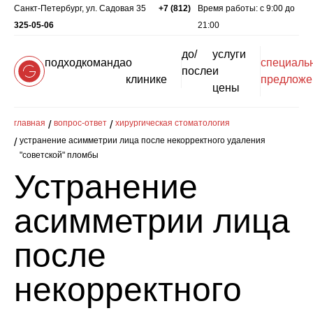
Санкт-Петербург, ул. Садовая 35
+7 (812)
Время работы: c 9:00 до
325-05-06
21:00
до/
услуги
подход
команда
о
специаль
после
и
клинике
предложе
цены
главная
вопрос-ответ
хирургическая стоматология
устранение асимметрии лица после некорректного удаления
"советской" пломбы
Устранение
асимметрии лица
после
некорректного