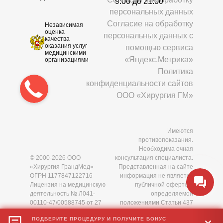
9:00 до 21:00
персональных данных
Согласие на обработку
Независимая
оценка
персональных данных с
качества
оказания услуг
помощью сервиса
медицинскими
«Яндекс.Метрика»
организациями
Политика
конфиденциальности сайтов
ООО «Хирургия ГМ»
Имеются
противопоказания.
Необходима очная
© 2000-2026 ООО
консультация специалиста.
«Хирургия ГрандМед»
Представленная на сайте
ОГРН 1177847122716
информация не является
Лицензия на медицинскую
публичной офертой,
деятельность № Л041-
определяемой
00110-47/00588745 от 27
положениями Статьи 437
мая 2021 года
Гражданского кодекса РФ.
ПОДБЕРИТЕ ПРОЦЕДУРУ И ПОЛУЧИТЕ БОНУС