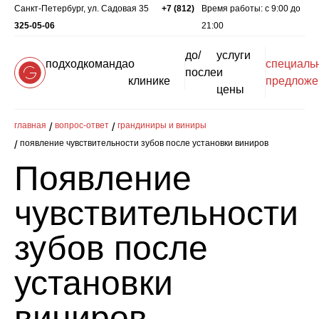
Санкт-Петербург, ул. Садовая 35
+7 (812)
Время работы: c 9:00 до
325-05-06
21:00
до/
услуги
подход
команда
о
специаль
после
и
клинике
предложе
цены
главная
вопрос-ответ
грандиниры и виниры
появление чувствительности зубов после установки виниров
Появление
чувствительности
зубов после
установки
виниров