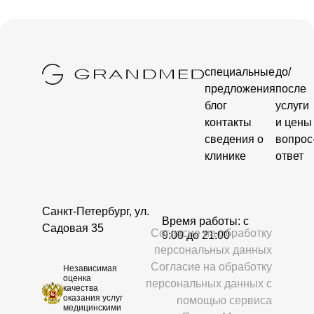
специальные
до/
предложения
после
блог
услуги
контакты
и цены
сведения о
вопрос
клинике
ответ
Санкт-Петербург, ул.
Время работы: c
Садовая 35
Согласие на обработку
9:00 до 21:00
персональных данных
Согласие на обработку
Независимая
оценка
персональных данных с
качества
оказания услуг
помощью сервиса
медицинскими