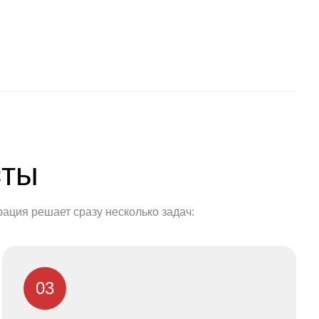
сты
ация решает сразу несколько задач:
03