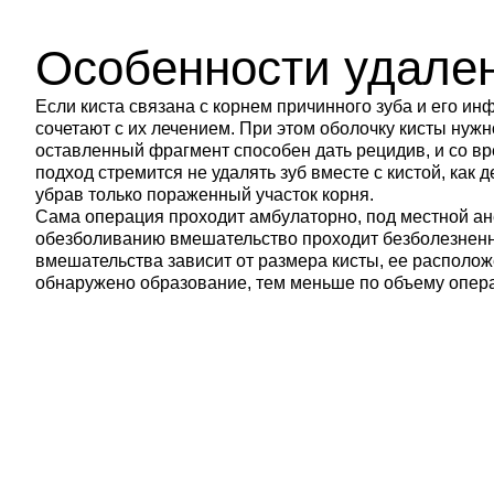
Киста зуба — это плотная полость с воспалитель
который вырастает у верхушки корня на месте х
воспаления. Долгое время она ведет себя тихо и
Особенности удален
беспокоит, а обнаружить ее удается чаще всего с
рентгеновском снимке у стоматолога. Чем дольш
Если киста связана с корнем причинного зуба и его и
зуба остается без внимания, тем больше костной
сочетают с их лечением. При этом оболочку кисты нуж
разрушает и тем выше риск нагноения, поэтому 
оставленный фрагмент способен дать рецидив, и со 
удалением не стоит. Современная хирургия уби
подход стремится не удалять зуб вместе с кистой, как 
аккуратно и в большинстве случаев позволяет со
убрав только пораженный участок корня.
не доводя дело до его удаления. Записаться на 
Сама операция проходит амбулаторно, под местной ане
зуба в Санкт-Петербурге вы можете в клинику
обезболиванию вмешательство проходит безболезненно
вмешательства зависит от размера кисты, ее располож
обнаружено образование, тем меньше по объему опера
Записаться на консультацию