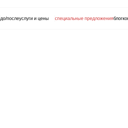
до/после
услуги и цены
специальные предложения
блог
ко