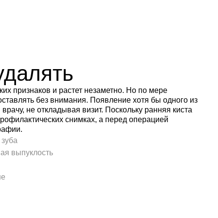
удалять
аких признаков и растет незаметно. Но по мере
ставлять без внимания. Появление хотя бы одного из
врачу, не откладывая визит. Поскольку ранняя киста
профилактических снимках, а перед операцией
рафии.
 зуба
ная выпуклость
не