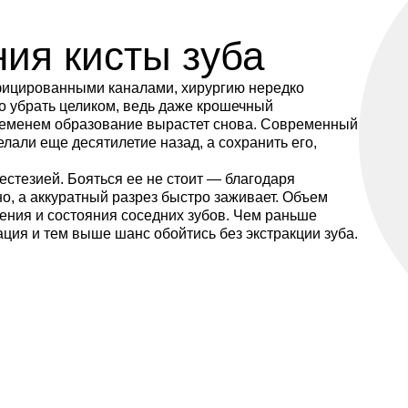
ной жидкостью,
ронического
 совсем не
ия кисты зуба
лучайно, на
е киста на корне
нфицированными каналами, хирургию нередко
 ткани она
но убрать целиком, ведь даже крошечный
медлить с ее
временем образование вырастет снова. Современный
рает образование
делали еще десятилетие назад, а сохранить его,
хранить сам зуб,
лечение кисты
стезией. Бояться ее не стоит — благодаря
 GRANDMED.
, а аккуратный разрез быстро заживает. Объем
ения и состояния соседних зубов. Чем раньше
ция и тем выше шанс обойтись без экстракции зуба.