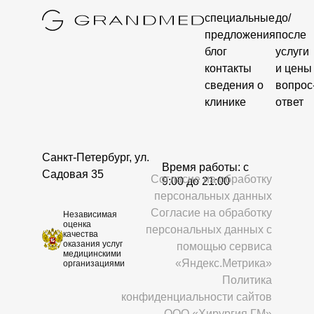
специальные
до/
предложения
после
блог
услуги
контакты
и цены
сведения о
вопрос
клинике
ответ
Санкт-Петербург, ул.
Время работы: c
Садовая 35
Согласие на обработку
9:00 до 21:00
персональных данных
Согласие на обработку
Независимая
оценка
персональных данных с
качества
оказания услуг
помощью сервиса
медицинскими
«Яндекс.Метрика»
организациями
Политика
конфиденциальности сайтов
ООО «Хирургия ГМ»