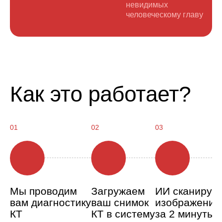
невидимых
человеческому главу
Как это работает?
01
02
03
Мы проводим
Загружаем
ИИ сканируе
вам диагностику
ваш снимок
изображение
КТ
КТ в систему
за 2 минуты