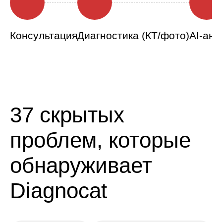
Консультация
Диагностика (КТ/фото)
AI-ана
37 скрытых
проблем, которые
обнаруживает
Diagnocat