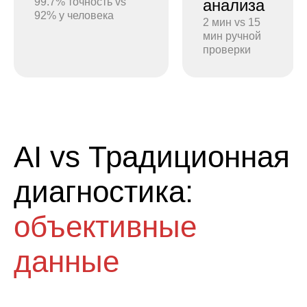
99.7% точность vs
анализа
92% у человека
2 мин vs 15
мин ручной
проверки
AI vs Традиционная
диагностика:
объективные
данные