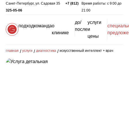
Санкт-Петербург, ул. Садовая 35
+7 (812)
Время работы: c 9:00 до
325-05-06
21:00
до/
услуги
подход
команда
о
специаль
после
и
клинике
предложе
цены
главная
услуги
диагностика
искусственный интеллект + врач