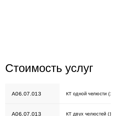
Шостенко
Пожидаева
Ря
Варвара
Ксения
Лю
Михайловна
Алексеевна
Бо
Стоимость услуг
A06.07.013
КТ одной челюсти (11
A06.07.013
КТ двух челюстей (11