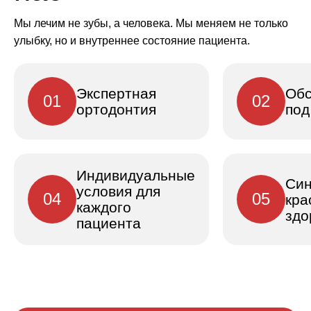
Мы лечим не зубы, а человека. Мы меняем не только
улыбку, но и внутреннее состояние пациента.
Экспертная
Обс
01
02
ортодонтия
под
Индивидуальные
Син
условия для
04
05
кра
каждого
здо
пациента