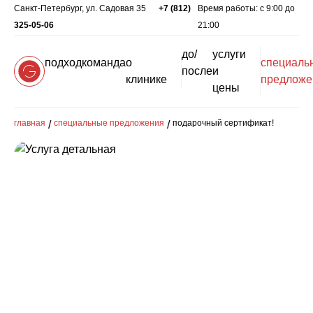
Санкт-Петербург, ул. Садовая 35
+7 (812)
Время работы: c 9:00 до
325-05-06
21:00
до/
услуги
подход
команда
о
специаль
после
и
клинике
предложе
цены
главная
специальные предложения
подарочный сертификат!