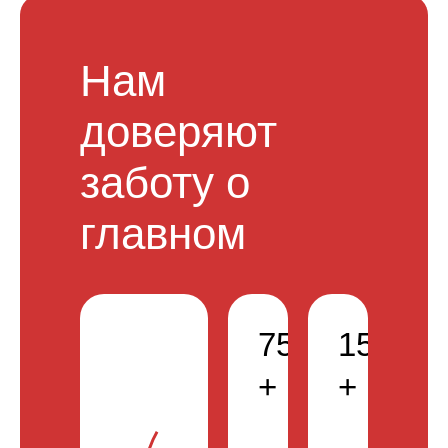
Нам
доверяют
заботу о
главном
75000
150000
+
+
0