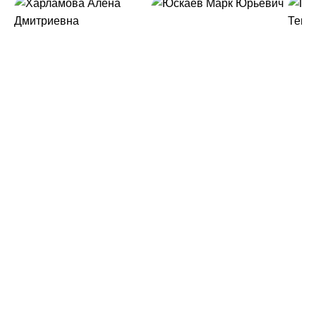
Харламова
Юскаев
Гу
Алёна
Марк
Ек
Дмитриевна
Юрьевич
Те