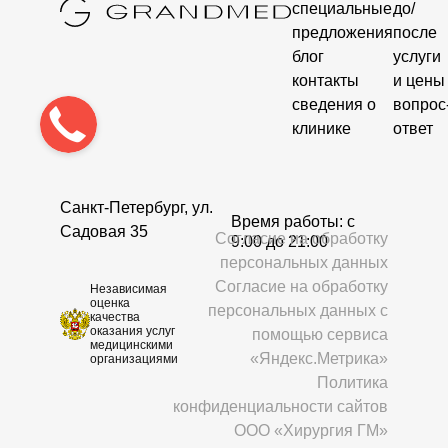
специальные
до/
предложения
после
блог
услуги
контакты
и цены
сведения о
вопрос
клинике
ответ
Санкт-Петербург, ул.
Время работы: c
Садовая 35
Согласие на обработку
9:00 до 21:00
персональных данных
Согласие на обработку
Независимая
оценка
персональных данных с
качества
оказания услуг
помощью сервиса
медицинскими
«Яндекс.Метрика»
организациями
Политика
конфиденциальности сайтов
ООО «Хирургия ГМ»